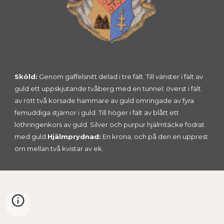
Sköld:
 Genom gaffelsnitt delad i tre fält. Till vänster i fält av 
guld ett uppskjutande tvåberg med en tunnel; överst i fält 
av rött två korsade hammare av guld omringade av fyra 
femuddiga stjärnor i guld. Till höger i fält av blått ett 
lothringenkors av guld. Silver och purpur hjälmtäcke fodrat 
med guld.
Hjälmprydnad:
 En krona, och på den en upprest 
örn mellan två kvistar av ek.